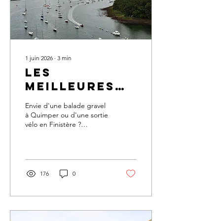
1 juin 2026
∙
3
min
Les
meilleures
sorties
Envie d'une balade gravel
gravel à
à Quimper ou d'une sortie
vélo en Finistère ?
Quimper et
Découvrez nos 4 parcours
en finistère :
coup de cœur et nos
conseils d'experts Trek
notre guide
Quimper.
complet
176
0