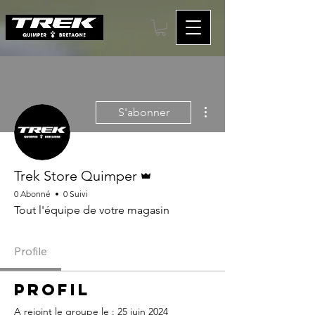
Plus d'actions
S'abonner
Administrateur
Trek Store Quimper
0 Abonné
0 Suivi
Tout l'équipe de votre magasin
Profile
Profil
A rejoint le groupe le : 25 juin 2024