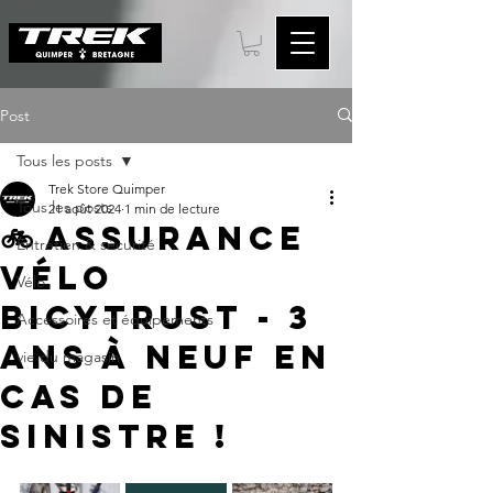
Post
Tous les posts
Trek Store Quimper
Tous les posts
21 août 2024
1 min de lecture
🚲 Assurance
Entretien & sécurité
vélo
Vélo
Bicytrust - 3
Accessoires et équipements
ans à neuf en
vie du magasin
cas de
sinistre !