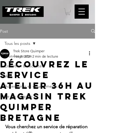
Post
Tous les posts
Trek Store Quimper
Tous les posts
4 sept. 2024
2 min de lecture
Découvrez le
Entretien & sécurité
Service
Vélo
Atelier 36h au
Accessoires et équipements
Magasin Trek
vie du magasin
Quimper
Bretagne
Vous cherchez un service de réparation 